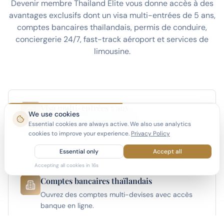
Devenir membre Thailand Elite vous donne accès à des
avantages exclusifs dont un visa multi-entrées de 5 ans,
comptes bancaires thaïlandais, permis de conduire,
conciergerie 24/7, fast-track aéroport et services de
limousine.
Visa multi-entrées 5 ans
We use cookies
Vivez en Thaïlande à temps plein ou partiel avec
Essential cookies are always active. We also use analytics
le visa le plus long disponible.
cookies to improve your experience.
Privacy Policy
Essential only
Accept all
Accepting all cookies in
15
s
Comptes bancaires thaïlandais
Ouvrez des comptes multi-devises avec accès
banque en ligne.