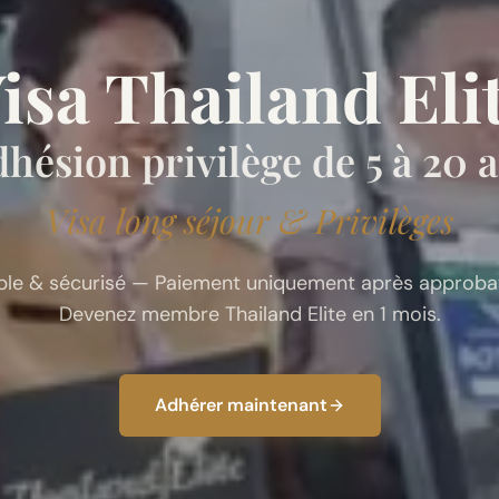
isa Thailand Eli
hésion privilège de 5 à 20 
Visa long séjour & Privilèges
ple & sécurisé — Paiement uniquement après approbat
Devenez membre Thailand Elite en 1 mois.
Adhérer maintenant