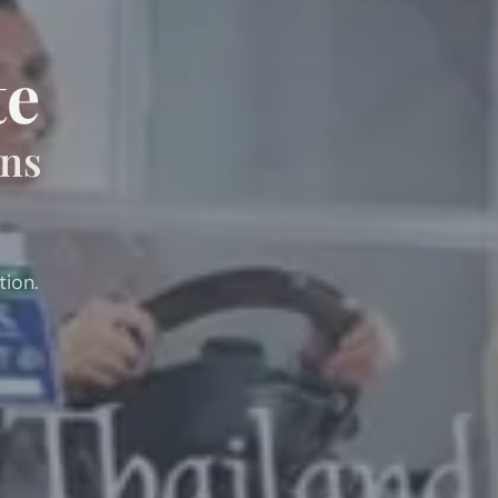
te
ans
ion.