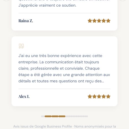
détails et toutes mes questions ont reçu des
réponses rapides et complètes. Un service client
excellent, une approche personnalisée — je la
Alex I.
recommande vivement.
Un soutien excellent, avec gentillesse et
professionnalisme de la part de Maria — vous
méritez plus que 5 étoiles, car vous honorez le
nom de cette entreprise.
Mohamed S.
🇲🇦 Morocco
Avis issus de Google Business Profile · Noms anonymisés pour la