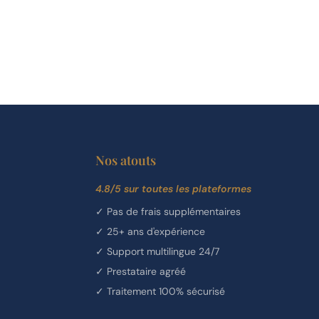
Nos atouts
4.8/5 sur toutes les plateformes
✓
Pas de frais supplémentaires
✓
25+ ans d'expérience
✓
Support multilingue 24/7
✓
Prestataire agréé
✓
Traitement 100% sécurisé