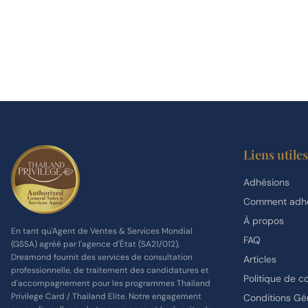
Liens utiles
Adhésions
Comment adhé
À propos
En tant qu'Agent de Ventes & Services Mondial
FAQ
(GSSA) agréé par l'agence d'État (SA21/012),
Dreamond fournit des services de consultation
Articles
professionnelle, de traitement des candidatures et
Politique de co
d'accompagnement pour les programmes Thailand
Privilege Card / Thailand Elite. Notre engagement
Conditions Gé