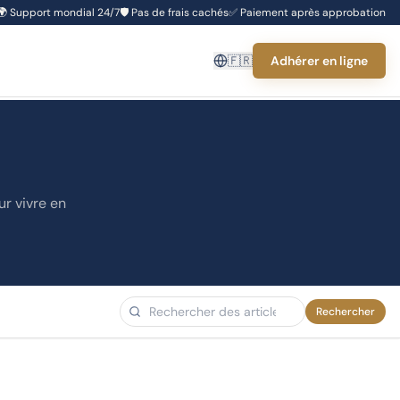
🌍
Support mondial 24/7
🛡️
Pas de frais cachés
✅
Paiement après approbation
🇫🇷
Adhérer en ligne
ur vivre en
Rechercher