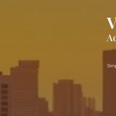
V
Ad
Sim