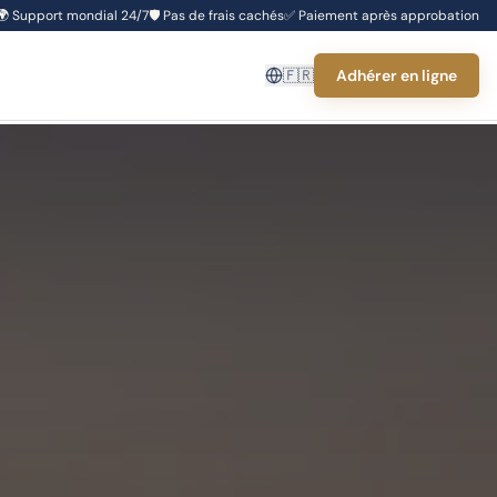
🌍
Support mondial 24/7
🛡️
Pas de frais cachés
✅
Paiement après approbation
🇫🇷
Adhérer en ligne