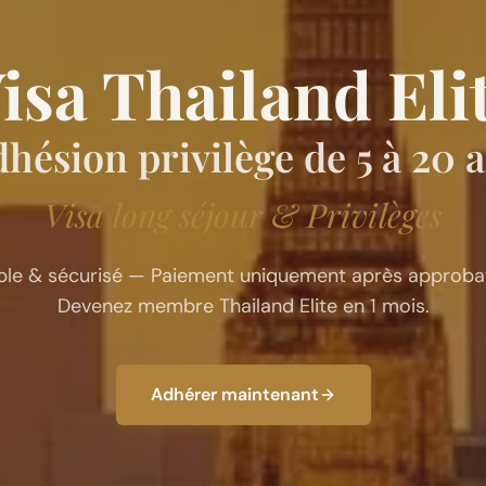
isa Thailand Eli
hésion privilège de 5 à 20 
Visa long séjour & Privilèges
ple & sécurisé — Paiement uniquement après approbat
Devenez membre Thailand Elite en 1 mois.
Adhérer maintenant