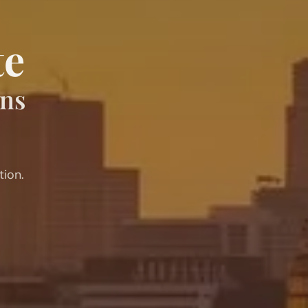
te
ans
ion.