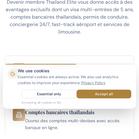
Devenir membre Thailand Elite vous donne accès à des
avantages exclusifs dont un visa multi-entrées de 5 ans,
comptes bancaires thaïlandais, permis de conduire,
conciergerie 24/7, fast-track aéroport et services de
limousine.
Visa multi-entrées 5 ans
We use cookies
Vivez en Thaïlande à temps plein ou partiel avec
Essential cookies are always active. We also use analytics
le visa le plus long disponible.
cookies to improve your experience.
Privacy Policy
Essential only
Accept all
Accepting all cookies in
15
s
Comptes bancaires thaïlandais
Ouvrez des comptes multi-devises avec accès
banque en ligne.