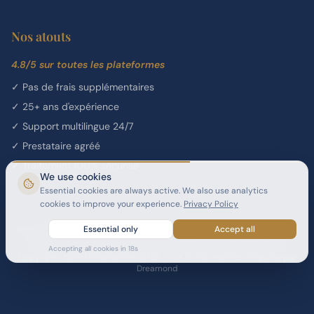
Nos atouts
4.8/5 sur toutes les plateformes
✓
Pas de frais supplémentaires
✓
25+ ans d'expérience
✓
Support multilingue 24/7
✓
Prestataire agréé
✓
Traitement 100% sécurisé
We use cookies
Essential cookies are always active. We also use analytics
cookies to improve your experience.
Privacy Policy
Agent Général de Vente et de Services (GSSA) agréé pour le programme
Essential only
Accept all
de visa longue durée Thailand Elite — Dreamond, Licence SA21/012.
Accepting all cookies in
18
s
Copyright 2026 Thailand Elite GSSA. Tous droits réservés. Propulsé par
Dreamond