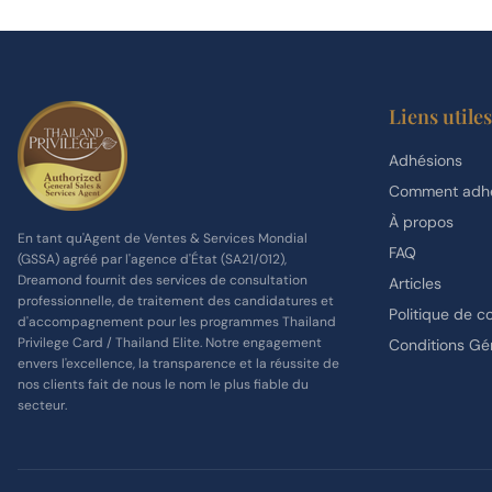
Liens utiles
Adhésions
Comment adhé
À propos
En tant qu'Agent de Ventes & Services Mondial
FAQ
(GSSA) agréé par l'agence d'État (SA21/012),
Dreamond fournit des services de consultation
Articles
professionnelle, de traitement des candidatures et
Politique de co
d'accompagnement pour les programmes Thailand
Privilege Card / Thailand Elite. Notre engagement
Conditions Gé
envers l'excellence, la transparence et la réussite de
nos clients fait de nous le nom le plus fiable du
secteur.