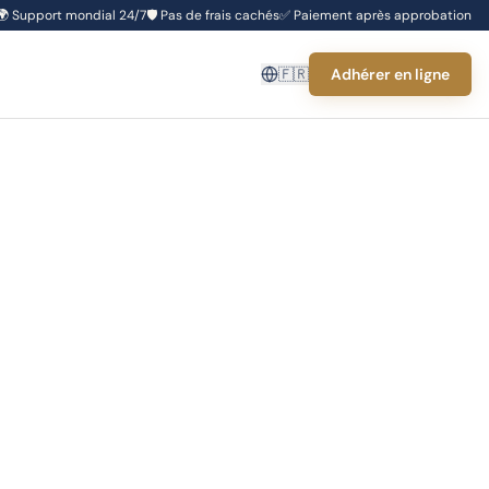
🌍
Support mondial 24/7
🛡️
Pas de frais cachés
✅
Paiement après approbation
🇫🇷
Adhérer en ligne