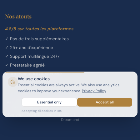
Nos atouts
4.8/5 sur toutes les plateformes
✓
Pas de frais supplémentaires
✓
25+ ans d'expérience
✓
Support multilingue 24/7
✓
Prestataire agréé
✓
Traitement 100% sécurisé
We use cookies
Essential cookies are always active. We also use analytics
cookies to improve your experience.
Privacy Policy
Agent Général de Vente et de Services (GSSA) agréé pour le programme
Essential only
Accept all
de visa longue durée Thailand Elite — Dreamond, Licence SA21/012.
Accepting all cookies in
18
s
Copyright 2026 Thailand Elite GSSA. Tous droits réservés. Propulsé par
Dreamond