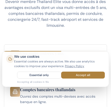
Devenir membre Thailand Elite vous donne accès à des
avantages exclusifs dont un visa multi-entrées de 5 ans,
comptes bancaires thaïlandais, permis de conduire,
conciergerie 24/7, fast-track aéroport et services de
limousine.
Visa multi-entrées 5 ans
We use cookies
Vivez en Thaïlande à temps plein ou partiel avec
Essential cookies are always active. We also use analytics
le visa le plus long disponible.
cookies to improve your experience.
Privacy Policy
Essential only
Accept all
Accepting all cookies in
15
s
Comptes bancaires thaïlandais
Ouvrez des comptes multi-devises avec accès
banque en ligne.