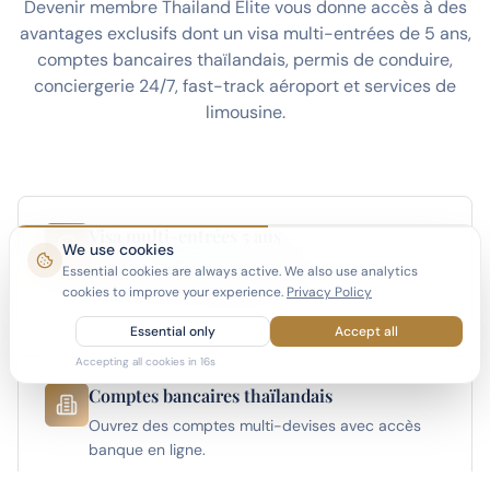
Devenir membre Thailand Elite vous donne accès à des
avantages exclusifs dont un visa multi-entrées de 5 ans,
comptes bancaires thaïlandais, permis de conduire,
conciergerie 24/7, fast-track aéroport et services de
limousine.
Visa multi-entrées 5 ans
We use cookies
Vivez en Thaïlande à temps plein ou partiel avec
Essential cookies are always active. We also use analytics
le visa le plus long disponible.
cookies to improve your experience.
Privacy Policy
Essential only
Accept all
Accepting all cookies in
15
s
Comptes bancaires thaïlandais
Ouvrez des comptes multi-devises avec accès
banque en ligne.