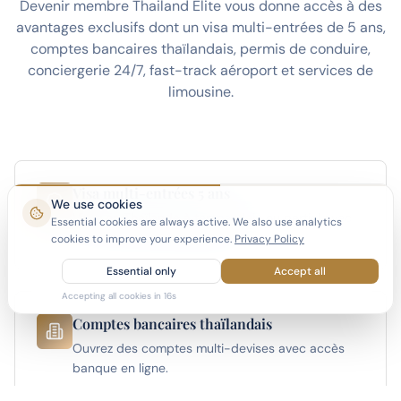
Devenir membre Thailand Elite vous donne accès à des
avantages exclusifs dont un visa multi-entrées de 5 ans,
comptes bancaires thaïlandais, permis de conduire,
conciergerie 24/7, fast-track aéroport et services de
limousine.
Visa multi-entrées 5 ans
We use cookies
Vivez en Thaïlande à temps plein ou partiel avec
Essential cookies are always active. We also use analytics
le visa le plus long disponible.
cookies to improve your experience.
Privacy Policy
Essential only
Accept all
Accepting all cookies in
15
s
Comptes bancaires thaïlandais
Ouvrez des comptes multi-devises avec accès
banque en ligne.