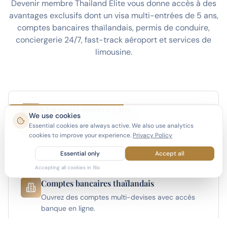
Devenir membre Thailand Elite vous donne accès à des
avantages exclusifs dont un visa multi-entrées de 5 ans,
comptes bancaires thaïlandais, permis de conduire,
conciergerie 24/7, fast-track aéroport et services de
limousine.
Visa multi-entrées 5 ans
We use cookies
Vivez en Thaïlande à temps plein ou partiel avec
Essential cookies are always active. We also use analytics
le visa le plus long disponible.
cookies to improve your experience.
Privacy Policy
Essential only
Accept all
Accepting all cookies in
15
s
Comptes bancaires thaïlandais
Ouvrez des comptes multi-devises avec accès
banque en ligne.