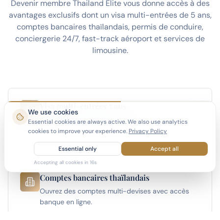
Devenir membre Thailand Elite vous donne accès à des
avantages exclusifs dont un visa multi-entrées de 5 ans,
comptes bancaires thaïlandais, permis de conduire,
conciergerie 24/7, fast-track aéroport et services de
limousine.
Visa multi-entrées 5 ans
We use cookies
Vivez en Thaïlande à temps plein ou partiel avec
Essential cookies are always active. We also use analytics
le visa le plus long disponible.
cookies to improve your experience.
Privacy Policy
Essential only
Accept all
Accepting all cookies in
15
s
Comptes bancaires thaïlandais
Ouvrez des comptes multi-devises avec accès
banque en ligne.