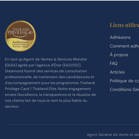
Liens utiles
Adhésions
Comment adhé
À propos
En tant qu'Agent de Ventes & Services Mondial
FAQ
(GSSA) agréé par l'agence d'État (SA21/012),
Dreamond fournit des services de consultation
Articles
professionnelle, de traitement des candidatures et
Politique de co
d'accompagnement pour les programmes Thailand
Privilege Card / Thailand Elite. Notre engagement
Conditions Gé
envers l'excellence, la transparence et la réussite de
nos clients fait de nous le nom le plus fiable du
secteur.
Agent Général de Vente et de