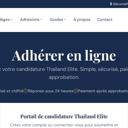
🔒
Sécurisé
ilèges
Adhésions
Guides
À propos
Contact
Adhérer en ligne
otre candidature Thailand Elite. Simple, sécurisé, pa
approbation.
sé et chiffré
Réponse sous 24 heures
Paiement après approbati
Portail de candidature Thailand Elite
Créez votre compte ou connectez-vous pour soumettre et