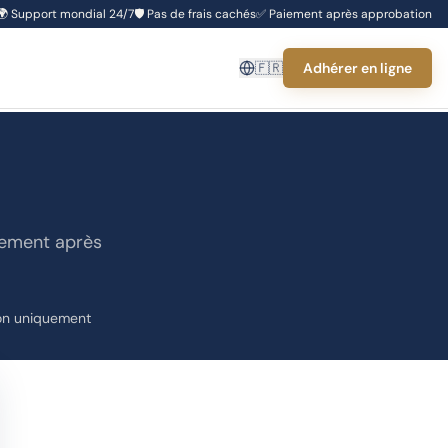
🌍
Support mondial 24/7
🛡️
Pas de frais cachés
✅
Paiement après approbation
🇫🇷
Adhérer en ligne
iement après
on uniquement