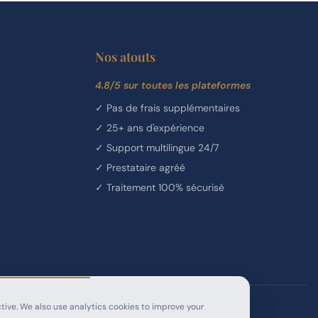
Nos atouts
4.8/5 sur toutes les plateformes
✓
Pas de frais supplémentaires
✓
25+ ans d'expérience
✓
Support multilingue 24/7
✓
Prestataire agréé
✓
Traitement 100% sécurisé
tive. We also use analytics cookies to improve your
— Dreamond, Licence SA21/012.