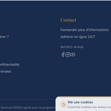
Contact
Demander plus d'informations
rer ?
Adhérer en ligne 24/7
SUIVEZ-NOUS
nfidentialité
nérales
We use cookies
Essential cookies are always ac
 Services (GSSA) agréé pour le programme de visa longue durée Thailand Elite 