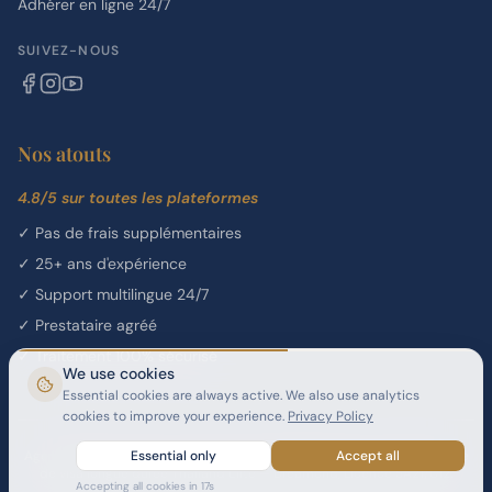
Adhérer en ligne 24/7
SUIVEZ-NOUS
Nos atouts
4.8/5 sur toutes les plateformes
✓
Pas de frais supplémentaires
✓
25+ ans d'expérience
✓
Support multilingue 24/7
✓
Prestataire agréé
✓
Traitement 100% sécurisé
We use cookies
Essential cookies are always active. We also use analytics
cookies to improve your experience.
Privacy Policy
Agent Général de Vente et de Services (GSSA) agréé pour le programme
Essential only
Accept all
de visa longue durée Thailand Elite — Dreamond, Licence SA21/012.
Accepting all cookies in
17
s