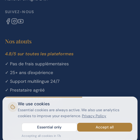
SUIVEZ-NOUS
Nos atouts
4.8/5 sur toutes les plateformes
✓
Pas de frais supplémentaires
✓
25+ ans d'expérience
✓
Support multilingue 24/7
✓
Prestataire agréé
✓
Traitement 100% sécurisé
We use cookies
Essential cookies are always active. We also use analytics
cookies to improve your experience.
Privacy Policy
Agent Général de Vente et de Services (GSSA) agréé pour le programme
Essential only
Accept all
de visa longue durée Thailand Elite — Dreamond, Licence SA21/012.
Accepting all cookies in
17
s
Copyright 2026 Thailand Elite GSSA. Tous droits réservés. Propulsé par