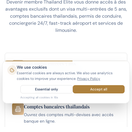
Devenir membre Thailand Elite vous donne accès à des
avantages exclusifs dont un visa multi-entrées de 5 ans,
comptes bancaires thaïlandais, permis de conduire,
conciergerie 24/7, fast-track aéroport et services de
limousine.
Visa multi-entrées 5 ans
We use cookies
Vivez en Thaïlande à temps plein ou partiel avec
Essential cookies are always active. We also use analytics
le visa le plus long disponible.
cookies to improve your experience.
Privacy Policy
Essential only
Accept all
Accepting all cookies in
15
s
Comptes bancaires thaïlandais
Ouvrez des comptes multi-devises avec accès
banque en ligne.