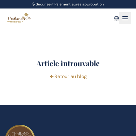
🔒
Sécurisé
✅
Paiement après approbation
Article introuvable
Retour au blog