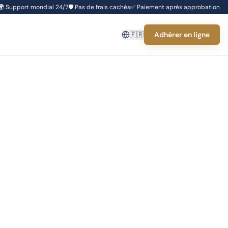
🌍
Support mondial 24/7
🛡️
Pas de frais cachés
✅
Paiement après approbation
🇫🇷
Adhérer en ligne