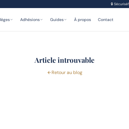
🔒
Sécurisé
ilèges
Adhésions
Guides
À propos
Contact
Article introuvable
Retour au blog