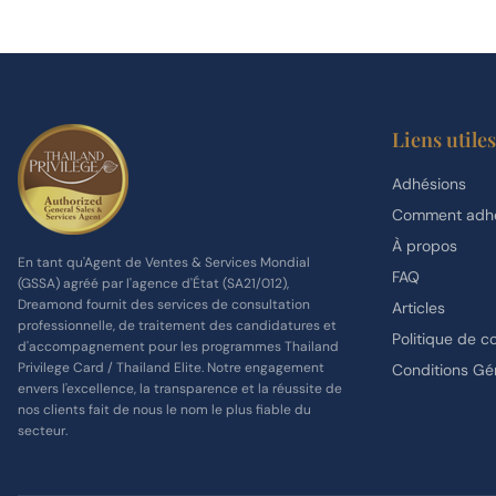
Liens utiles
Adhésions
Comment adhé
À propos
En tant qu'Agent de Ventes & Services Mondial
FAQ
(GSSA) agréé par l'agence d'État (SA21/012),
Dreamond fournit des services de consultation
Articles
professionnelle, de traitement des candidatures et
Politique de co
d'accompagnement pour les programmes Thailand
Privilege Card / Thailand Elite. Notre engagement
Conditions Gé
envers l'excellence, la transparence et la réussite de
nos clients fait de nous le nom le plus fiable du
secteur.