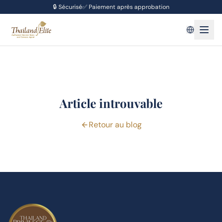
🔒
Sécurisé
✅
Paiement après approbation
Article introuvable
Retour au blog