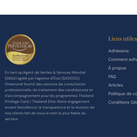
Liens utiles
Adhésions
Comment adhé
À propos
En tant qu'Agent de Ventes & Services Mondial
FAQ
(GSSA) agréé par l'agence d'État (SA21/012),
Dreamond fournit des services de consultation
Articles
professionnelle, de traitement des candidatures et
Politique de co
d'accompagnement pour les programmes Thailand
Privilege Card / Thailand Elite. Notre engagement
Conditions Gé
envers l'excellence, la transparence et la réussite de
nos clients fait de nous le nom le plus fiable du
secteur.