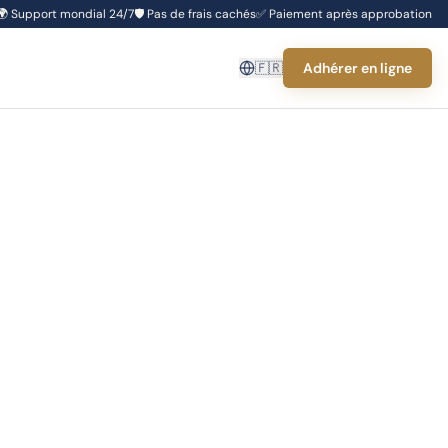
🌍
Support mondial 24/7
🛡️
Pas de frais cachés
✅
Paiement après approbation
🇫🇷
Adhérer en ligne