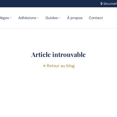
🔒
Sécurisé
ilèges
Adhésions
Guides
À propos
Contact
Article introuvable
Retour au blog