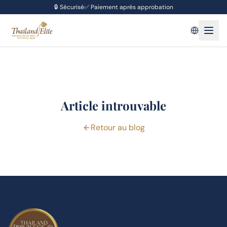
🔒
Sécurisé
✅
Paiement après approbation
Article introuvable
Retour au blog