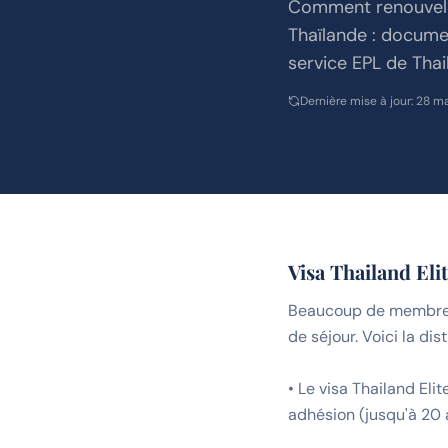
Comment renouveler
Thaïlande : docume
service EPL de Thail
Dernière mise à jour
:
28 m
Visa Thailand Eli
Beaucoup de membres c
de séjour. Voici la dist
• Le visa Thailand Eli
adhésion (jusqu'à 20 a