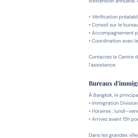
d'extension annuelle.
• Vérification préala
• Conseil sur le burea
• Accompagnement phy
• Coordination avec l
Contactez le Centre d
l'assistance.
Bureaux d'immigra
À Bangkok, le princip
• Immigration Divisi
• Horaires : lundi–ven
• Arrivez avant 15h po
Dans les grandes ville