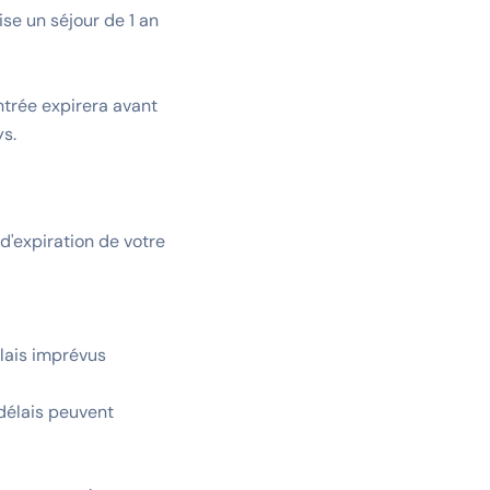
ise un séjour de 1 an
ntrée expirera avant
ys.
d'expiration de votre
élais imprévus
 délais peuvent