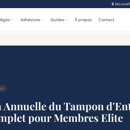
🔒
Sécurisé
ilèges
Adhésions
Guides
À propos
Contact
es
n Annuelle du Tampon d'En
mplet pour Membres Elite