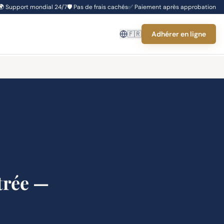
🌍
Support mondial 24/7
🛡️
Pas de frais cachés
✅
Paiement après approbation
🇫🇷
Adhérer en ligne
trée —