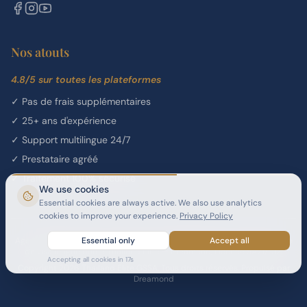
Nos atouts
4.8/5 sur toutes les plateformes
✓
Pas de frais supplémentaires
✓
25+ ans d'expérience
✓
Support multilingue 24/7
✓
Prestataire agréé
✓
Traitement 100% sécurisé
We use cookies
Essential cookies are always active. We also use analytics
cookies to improve your experience.
Privacy Policy
Agent Général de Vente et de Services (GSSA) agréé pour le programme
Essential only
Accept all
de visa longue durée Thailand Elite — Dreamond, Licence SA21/012.
Accepting all cookies in
16
s
Copyright 2026 Thailand Elite GSSA. Tous droits réservés. Propulsé par
Dreamond