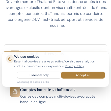
Devenir membre Thailand Elite vous donne accès à des
avantages exclusifs dont un visa multi-entrées de 5 ans,
comptes bancaires thaïlandais, permis de conduire,
conciergerie 24/7, fast-track aéroport et services de
limousine.
Visa multi-entrées 5 ans
We use cookies
Vivez en Thaïlande à temps plein ou partiel avec
Essential cookies are always active. We also use analytics
le visa le plus long disponible.
cookies to improve your experience.
Privacy Policy
Essential only
Accept all
Accepting all cookies in
15
s
Comptes bancaires thaïlandais
Ouvrez des comptes multi-devises avec accès
banque en ligne.