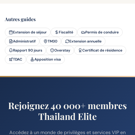
Autres guides
Extension de séjour
Fiscalité
Permis de conduire
Administratif
TM30
Extension annuelle
Rapport 90 jours
Overstay
Certificat de résidence
TDAC
Apposition visa
Rejoignez 40 000+ membres
Thailand Elite
Accédez à un monde de privilèges et services VIP en