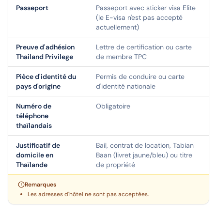
Passeport
Passeport avec sticker visa Elite
(le E-visa n'est pas accepté
actuellement)
Preuve d'adhésion
Lettre de certification ou carte
Thailand Privilege
de membre TPC
Pièce d'identité du
Permis de conduire ou carte
pays d'origine
d'identité nationale
Numéro de
Obligatoire
téléphone
thaïlandais
Justificatif de
Bail, contrat de location, Tabian
domicile en
Baan (livret jaune/bleu) ou titre
Thaïlande
de propriété
Remarques
Les adresses d'hôtel ne sont pas acceptées.