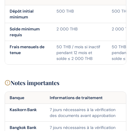
Dépôt initial
500 THB
500 THB
minimum
Solde minimum
2 000 THB
2 000 TH
requis
Frais mensuels de
50 THB / mois si inactif
50 THB / m
tenue
pendant 12 mois et
pendant 1
solde ≤ 2 000 THB
solde ≤ 2
Notes importantes
Banque
Informations de traitement
Kasikorn Bank
7 jours nécessaires à la vérification
des documents avant approbation
Bangkok Bank
7 jours nécessaires à la vérification