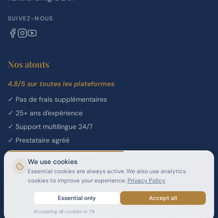
SUIVEZ-NOUS
Nos atouts
4.8/5 sur toutes les plateformes
✓
Pas de frais supplémentaires
✓
25+ ans d'expérience
✓
Support multilingue 24/7
✓
Prestataire agréé
✓
Traitement 100% sécurisé
We use cookies
Essential cookies are always active. We also use analytics
cookies to improve your experience.
Privacy Policy
Agent Général de Vente et de Services (GSSA) agréé pour le programme
Essential only
Accept all
de visa longue durée Thailand Elite — Dreamond, Licence SA21/012.
Accepting all cookies in
16
s
Copyright 2026 Thailand Elite GSSA. Tous droits réservés. Propulsé par