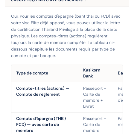
Oui. Pour les comptes d'épargne (baht thaï ou FCD) avec
votre visa Elite déjà apposé, vous pouvez utiliser la lettre
de certification Thailand Privilege à la place de la carte
physique. Les comptes-titres (actions) requièrent
toujours la carte de membre complète. Le tableau ci-
dessous récapitule les documents requis par type de
compte et par banque.
Kasikorn
Type de compte
Bangkok
Bank
Compte-titres (actions) —
Passeport +
Passepo
Compte de règlement
Carte de
membre 
membre +
d'identif
Livret
Compte d'épargne (THB /
Passeport +
Passepo
FCD) — avec carte de
Carte de
membre
membre
membre