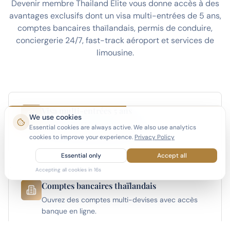
Devenir membre Thailand Elite vous donne accès à des
avantages exclusifs dont un visa multi-entrées de 5 ans,
comptes bancaires thaïlandais, permis de conduire,
conciergerie 24/7, fast-track aéroport et services de
limousine.
Visa multi-entrées 5 ans
We use cookies
Vivez en Thaïlande à temps plein ou partiel avec
Essential cookies are always active. We also use analytics
le visa le plus long disponible.
cookies to improve your experience.
Privacy Policy
Essential only
Accept all
Accepting all cookies in
15
s
Comptes bancaires thaïlandais
Ouvrez des comptes multi-devises avec accès
banque en ligne.