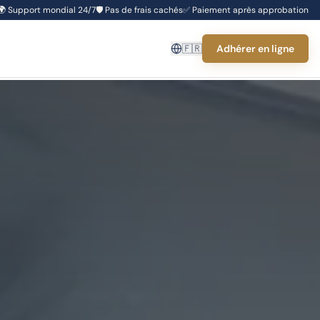
🌍
Support mondial 24/7
🛡️
Pas de frais cachés
✅
Paiement après approbation
🇫🇷
Adhérer en ligne