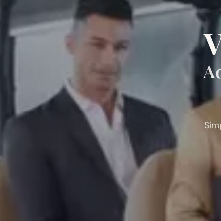
V
Ad
Sim