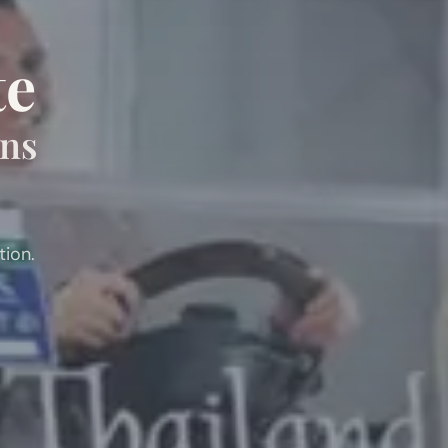
te
ans
ion.