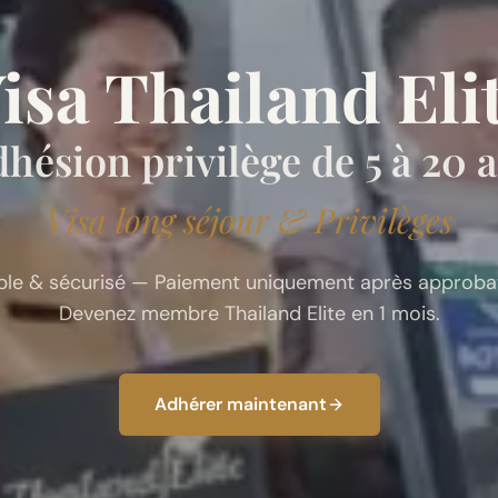
isa Thailand Eli
hésion privilège de 5 à 20 
Visa long séjour & Privilèges
ple & sécurisé — Paiement uniquement après approbat
Devenez membre Thailand Elite en 1 mois.
Adhérer maintenant