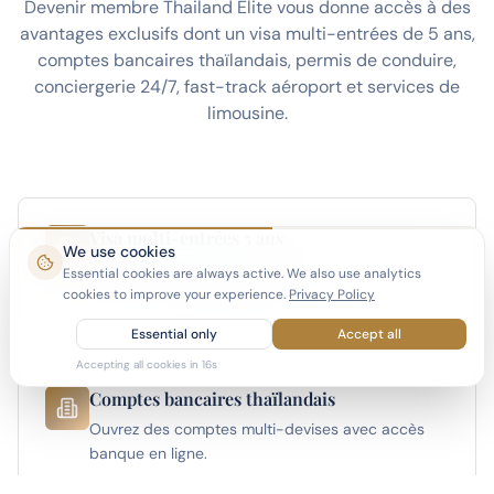
Devenir membre Thailand Elite vous donne accès à des
avantages exclusifs dont un visa multi-entrées de 5 ans,
comptes bancaires thaïlandais, permis de conduire,
conciergerie 24/7, fast-track aéroport et services de
limousine.
Visa multi-entrées 5 ans
We use cookies
Vivez en Thaïlande à temps plein ou partiel avec
Essential cookies are always active. We also use analytics
le visa le plus long disponible.
cookies to improve your experience.
Privacy Policy
Essential only
Accept all
Accepting all cookies in
15
s
Comptes bancaires thaïlandais
Ouvrez des comptes multi-devises avec accès
banque en ligne.