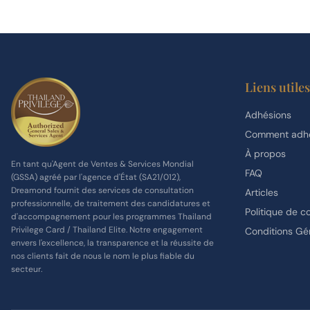
Liens utiles
Adhésions
Comment adhé
À propos
En tant qu'Agent de Ventes & Services Mondial
FAQ
(GSSA) agréé par l'agence d'État (SA21/012),
Dreamond fournit des services de consultation
Articles
professionnelle, de traitement des candidatures et
Politique de co
d'accompagnement pour les programmes Thailand
Privilege Card / Thailand Elite. Notre engagement
Conditions Gé
envers l'excellence, la transparence et la réussite de
nos clients fait de nous le nom le plus fiable du
secteur.