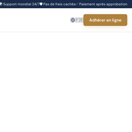
🌍
Support mondial 24/7
🛡️
Pas de frais cachés
✅
Paiement après approbation
🇫🇷
Adhérer en ligne