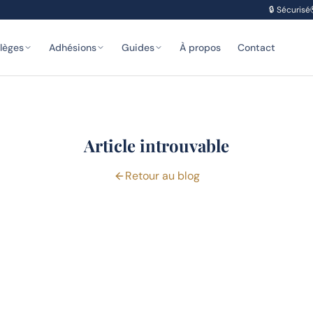
🔒
Sécurisé
ilèges
Adhésions
Guides
À propos
Contact
Article introuvable
Retour au blog