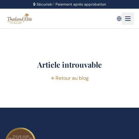
🔒
Sécurisé
✅
Paiement après approbation
Article introuvable
Retour au blog