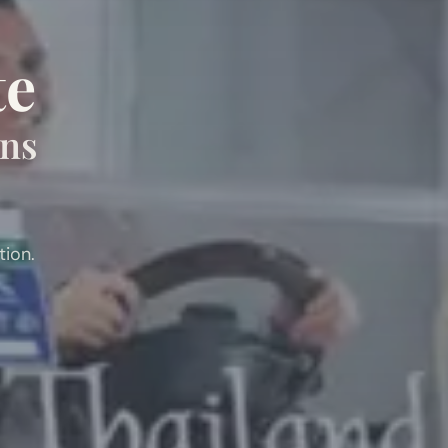
te
ans
ion.