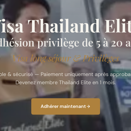
isa Thailand Eli
hésion privilège de 5 à 20 
Visa long séjour & Privilèges
ple & sécurisé — Paiement uniquement après approbat
Devenez membre Thailand Elite en 1 mois.
Adhérer maintenant