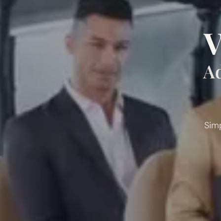
V
Ad
Sim