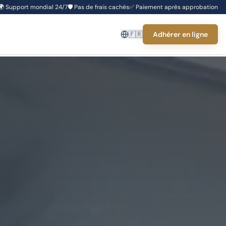
🌍
Support mondial 24/7
🛡️
Pas de frais cachés
✅
Paiement après approbation
🇫🇷
Adhérer en ligne